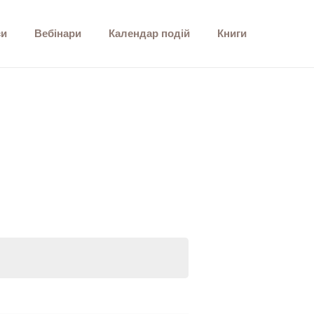
си
Вебінари
Календар подій
Книги