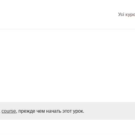
Усі кур
а
course
, прежде чем начать этот урок.